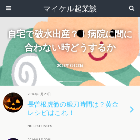
マイケル起業談
自宅で破水出産？！病院に間に
合わない時どうするか
2023年8月23日
2016年3月20日
長曽根虎徹の鍛刀時間は？黄金
レシピはこれ！
NO RESPONSES
2016年3月20日