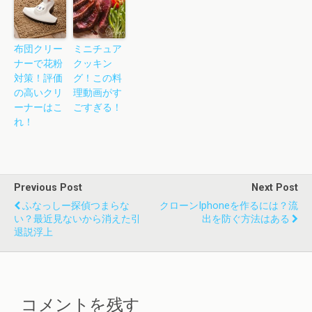
布団クリー
ミニチュア
ナーで花粉
クッキン
対策！評価
グ！この料
の高いクリ
理動画がす
ーナーはこ
ごすぎる！
れ！
Previous Post
Next Post
ふなっしー探偵つまらな
クローンiphoneを作るには？流
い？最近見ないから消えた引
出を防ぐ方法はある
退説浮上
コメントを残す