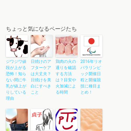
ちょっと気になるページたち
ジワジワ値
日焼けのア
鶏肉の火の
2016年リオ
段が上がる
フターケア
通りを確認
パラリンピ
恐怖！知ら
は大丈夫？
する方法
ック開催日
ない間に牛
日焼けを美
は？目安や
程と開催競
乳が値上が
白にすべき
火加減によ
技に種目ま
りしている
こと
る時間
とめ！
理由