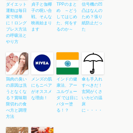
ダイエット
貞子と伽椰
TPPのまと
信号機の凹
運動は毎日
子の呪い合
め ～どう
凸はなんの
家で簡単
戦、そんな
してはじめ
ため？張り
に！ロング
映画始まり
た、何をす
紙防止だっ
ブレス方法
ます
るのか～
た
の呼吸法と
やり方
鶏肉の臭い
メンズの肌
インドの健
傘も手入れ
の原因は洗
にもニベア
康法、アー
すべきだ！
うとなくな
がオススメ
ユルヴェー
玄関がくさ
る？賞味期
な理由！
ダ では目に
いカビの温
限切れの食
バター塗
床
べ方と調理
る！？
に・・・・
方法