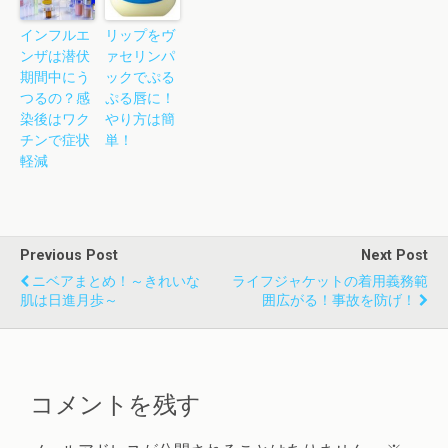
インフルエ
リップをヴ
ンザは潜伏
ァセリンパ
期間中にう
ックでぷる
つるの？感
ぷる唇に！
染後はワク
やり方は簡
チンで症状
単！
軽減
Previous Post
Next Post
ニベアまとめ！～きれいな
ライフジャケットの着用義務範
肌は日進月歩～
囲広がる！事故を防げ！
コメントを残す