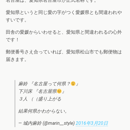
名古屋は、愛知県名古屋市が正式名称です。
愛知県というと同じ愛の字がつく愛媛県とも間違われや
すいです。
田舎の愛媛からいわせると、愛知県と間違われるの心外
です！
郵便番号さえ合っていれば、愛知県松山市でも郵便物は
届きます。
麻鈴 『名古屋って何県？
』
下川床 『名古屋県
』
３人 （（盛り上がる
結果何県かわからない。
— 城内麻鈴 (@marin__style)
2016年3月20日