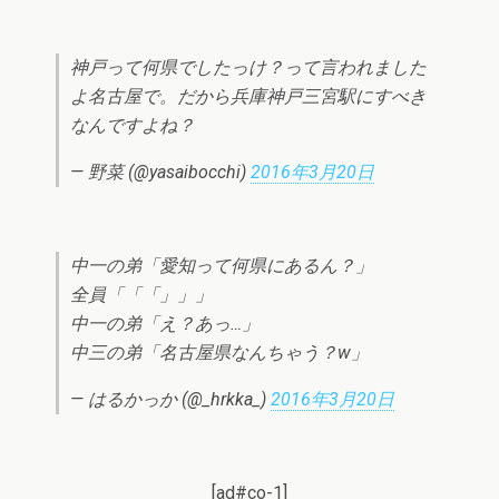
神戸って何県でしたっけ？って言われました
よ名古屋で。だから兵庫神戸三宮駅にすべき
なんですよね？
— 野菜 (@yasaibocchi)
2016年3月20日
中一の弟「愛知って何県にあるん？」
全員「「「」」」
中一の弟「え？あっ…」
中三の弟「名古屋県なんちゃう？w」
— はるかっか (@_hrkka_)
2016年3月20日
[ad#co-1]