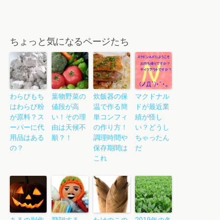
ちょっと気になるページたち
わらびもち
葉物野菜の
炊飯器の保
マクドナル
はわらび粉
値段が高
温で作る簡
ドが最近業
が原料？ス
い！その理
単コンフィ
績が怪し
ーパーに代
由は天候不
の作り方！
い？どうし
用品はある
順？！
調理時間や
ちゃったん
の？
保存期間は
だ
これ