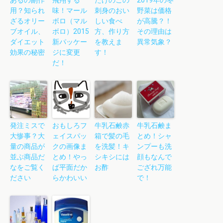
あるの副作
飛翔する
たけのこの
2019年の冬
用？知られ
味！マール
刺身のおい
野菜は価格
ざるオリー
ボロ（マル
しい食べ
が高騰？！
ブオイル、
ボロ）2015
方、作り方
その理由は
ダイエット
新パッケー
を教えま
異常気象？
効果の秘密
ジに変更
す！
だ！
発注ミスで
おもしろフ
牛乳石鹸赤
牛乳石鹸ま
大惨事？大
ェイスパッ
箱で髪の毛
とめ！シャ
量の商品が
クの画像ま
を洗髪！キ
ンプーも洗
並ぶ商品だ
とめ！やっ
シキシには
顔もなんで
なをご覧く
ぱ平面だか
お酢
ござれ万能
ださい
らかわいい
で！