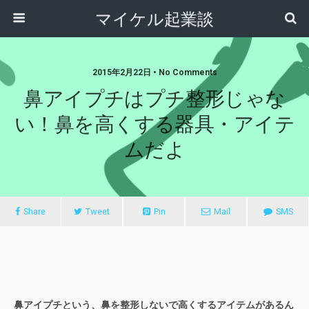
マイケル起業談
2015年2月22日 • No Comments
鼻アイプチはプチ整形じゃな
い！鼻を高くする器具・アイテ
ムだよ
Share
Tweet
Pin
Mail
SMS
鼻アイプチという、鼻を整形しないで高くするアイテムがあるん