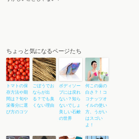
ちょっと気になるページたち
トマトの保
ごぼうでお
ボディソー
何この歯の
存方法や期
ならが出
プには戻れ
白さ？！コ
間は？旬や
る？でも臭
ない？知ら
コナッツオ
栄養分に選
くない理由
ないでしょ
イルの使い
び方のコツ
美しい石鹸
方、うがい
の世界
はスゴい
よ！