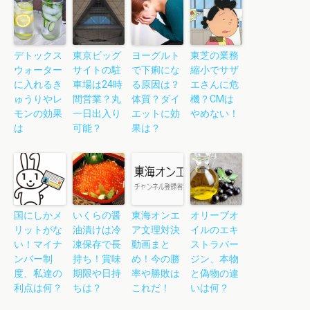
デトックス
東京ビッグ
ヨーグルト
東芝の業務
ウォーター
サイトの駐
で下痢にな
縮小でサザ
に入れるき
車場は24時
る原因は？
エさんに危
ゅうりやレ
間営業？丸
体質？ダイ
機？CMは
モンの効果
一日出入り
エットに効
やめない！
は
可能？
果は？
国にしかメ
いくらの醤
東海オンエ
オリーブオ
リットがな
油漬けは冷
ア文理対決
イルのエキ
い！マイナ
凍保存で長
動画まと
ストラバー
ンバー制
持ち！賞味
め！今の勝
ジン、本物
度、私達の
期限や日持
率や勝敗は
と偽物の違
利点は何？
ちは？
これだ！
いは何？