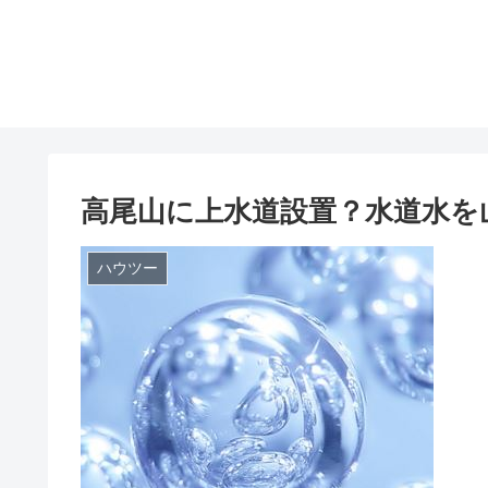
高尾山に上水道設置？水道水を
ハウツー