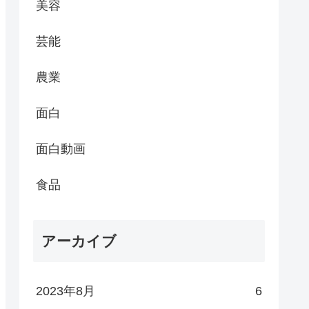
美容
芸能
農業
面白
面白動画
食品
アーカイブ
2023年8月
6