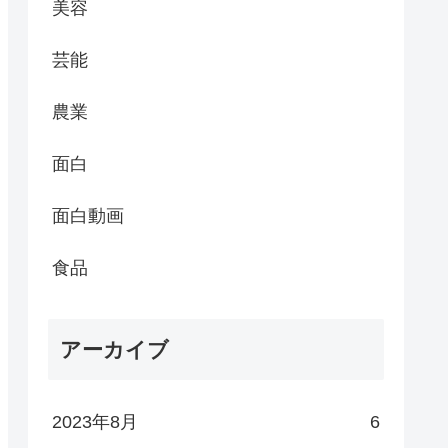
美容
芸能
農業
面白
面白動画
食品
アーカイブ
2023年8月
6