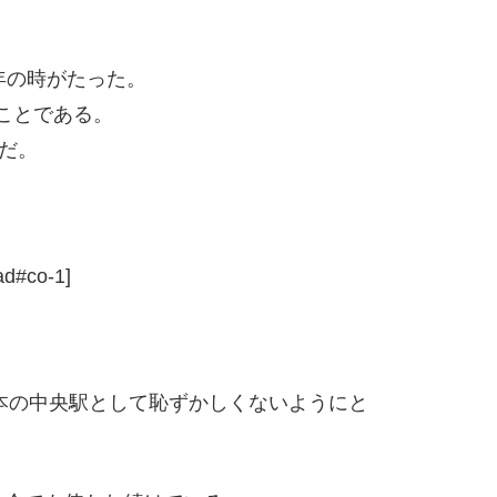
0年の時がたった。
のことである。
だ。
ad#co-1]
日本の中央駅として恥ずかしくないようにと