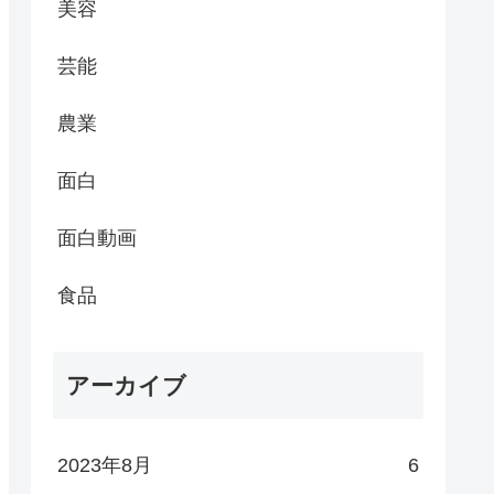
美容
芸能
農業
面白
面白動画
食品
アーカイブ
2023年8月
6