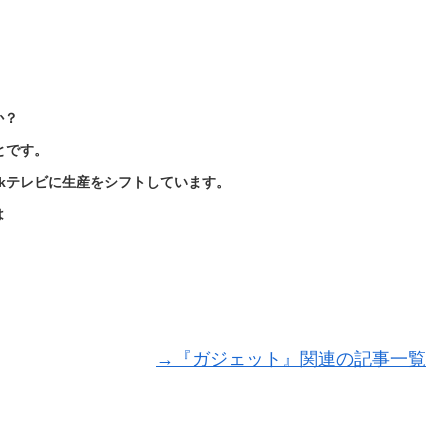
か？
とです。
kテレビに生産をシフトしています。
は
→『ガジェット』関連の記事一覧