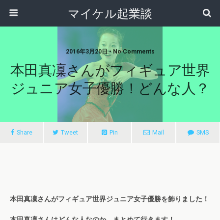
マイケル起業談
2016年3月20日 • No Comments
本田真凜さんがフィギュア世界
ジュニア女子優勝！どんな人？
Share
Tweet
Pin
Mail
SMS
本田真凜さんがフィギュア世界ジュニア女子優勝を飾りました！
本田真凜さんはどんな人なのか、まとめて行きます！