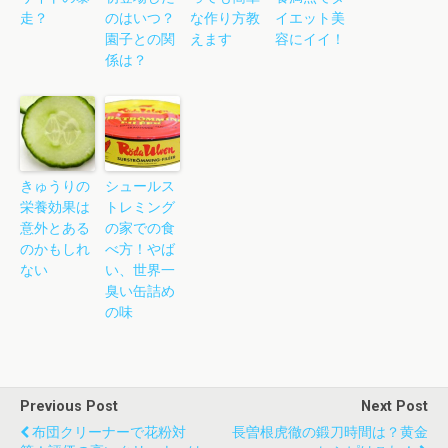
走？
のはいつ？
な作り方教
イエット美
園子との関
えます
容にイイ！
係は？
きゅうりの
シュールス
栄養効果は
トレミング
意外とある
の家での食
のかもしれ
べ方！やば
ない
い、世界一
臭い缶詰め
の味
Previous Post
Next Post
布団クリーナーで花粉対
長曽根虎徹の鍛刀時間は？黄金