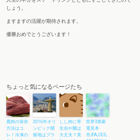
しょう。
ますますの活躍が期待されます。
優勝おめでとうございます！
ちょっと気になるページたち
鹿肉の保存
2016年オリ
しし肉に寄
世界3第家
方法はコ
ンピック開
生虫や菌は
電見本
レ！冷凍の
催地はブラ
大丈夫？美
市,IFA,CES,