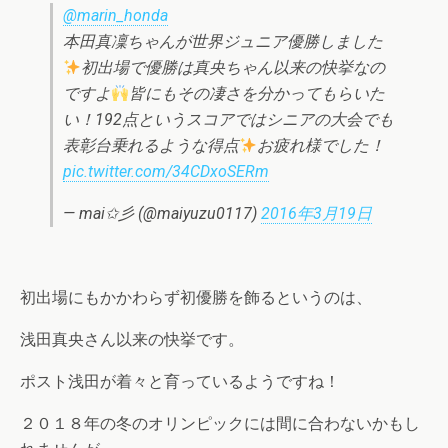
@marin_honda
本田真凜ちゃんが世界ジュニア優勝しました
初出場で優勝は真央ちゃん以来の快挙なの
ですよ
皆にもその凄さを分かってもらいた
い！192点というスコアではシニアの大会でも
表彰台乗れるような得点
お疲れ様でした！
pic.twitter.com/34CDxoSERm
— mai✩彡 (@maiyuzu0117)
2016年3月19日
初出場にもかかわらず初優勝を飾るというのは、
浅田真央さん以来の快挙です。
ポスト浅田が着々と育っているようですね！
２０１８年の冬のオリンピックには間に合わないかもし