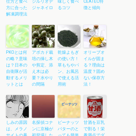
仕方と食べ
ジルリオデ
味しく食べ
CEATEC特
方に合った
ジャネイロ
るコツ
徴と傾向
解凍調理法
PKOとは何
アボカド栽
乾燥よもぎ
オリーブオ
の略？意味
培の挿し木
の使い方！
イルが固ま
は？日本の
や剪定、添
草もちやパ
る？理由は
自衛隊が活
え木は必
ン、お風呂
温度？固め
動するメリ
要？水やり
で使える活
ない保存方
ットとは
の間隔
用術
法！
しみの原因
名探偵コナ
ピーナッツ
甘酒を豆乳
は、メラノ
ンに京極が
バターのと
で割る！栄
サイトの暴
初登場した
っても簡単
養満点でダ