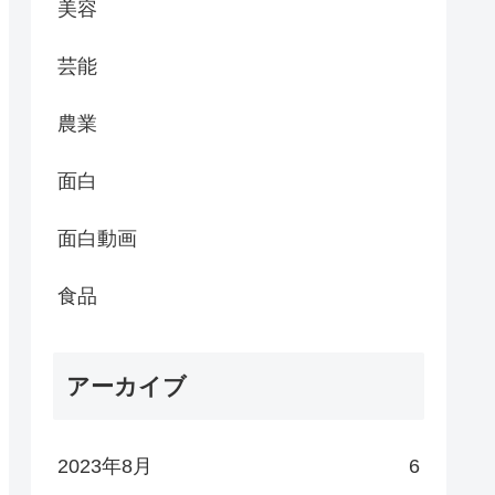
美容
芸能
農業
面白
面白動画
食品
アーカイブ
2023年8月
6