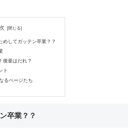
次
ためしてガッテン卒業？？
業
！後釜はだれ？
ント
なるページたち
ン卒業？？