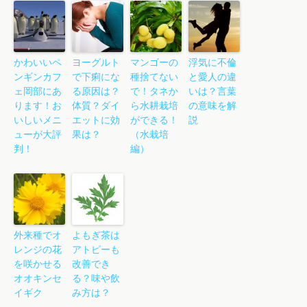
かわいいペ
ヨーグルト
マンゴーの
浮気に不倫
ンギンカフ
で下痢にな
種捨てない
と愛人の違
ェ岡部にあ
る原因は？
で！タネか
いは？言葉
ります！お
体質？ダイ
ら水耕栽培
の意味を解
いしいメニ
エットに効
ができる！
説
ューが大評
果は？
（水栽培
判！
編）
外来種でオ
よもぎ茶は
レンジの花
アトピーも
を咲かせる
改善でき
オオキンセ
る？味や飲
イギク
み方は？