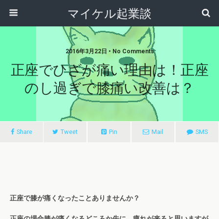
マイケル起業談
2016年3月22日 • No Comments
正座でひざが痛い理由は！正座
のし過ぎで膝痛い改善は？
Share
Tweet
Pin
Mail
SMS
正座で膝が痛くなったことありませんか？
正座の場合膝が痛くなるどころか先に、痺れが来ると思いますが