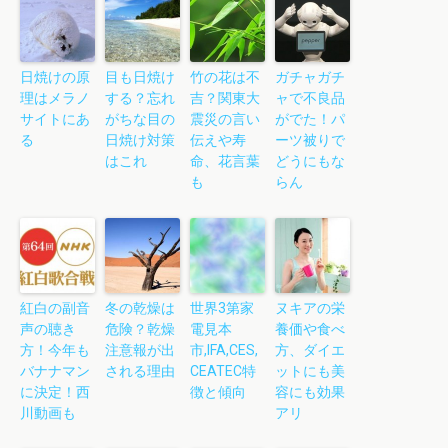
日焼けの原
目も日焼け
竹の花は不
ガチャガチ
理はメラノ
する？忘れ
吉？関東大
ャで不良品
サイトにあ
がちな目の
震災の言い
がでた！パ
る
日焼け対策
伝えや寿
ーツ被りで
はこれ
命、花言葉
どうにもな
も
らん
紅白の副音
冬の乾燥は
世界3第家
ヌキアの栄
声の聴き
危険？乾燥
電見本
養価や食べ
方！今年も
注意報が出
市,IFA,CES,
方、ダイエ
バナナマン
される理由
CEATEC特
ットにも美
に決定！西
徴と傾向
容にも効果
川動画も
アリ