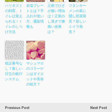
ハリネズミ
岩塩プレー
正座でひざ
ツタンカー
の飼育、ト
トとは？手
が痛い理由
メンの墓に
イレは覚え
入れや使い
は！正座の
隠し部屋発
られる！ト
方、通販情
し過ぎで膝
見？新しい
イレのしつ
報も
痛い改善
ミイラ発
け方法
は？
見？
暗証番号な
マシュマロ
し？新しい
のコラーゲ
日立の銀行
ンはダイエ
システム
ットや美容
の味方？
Previous Post
Next Post