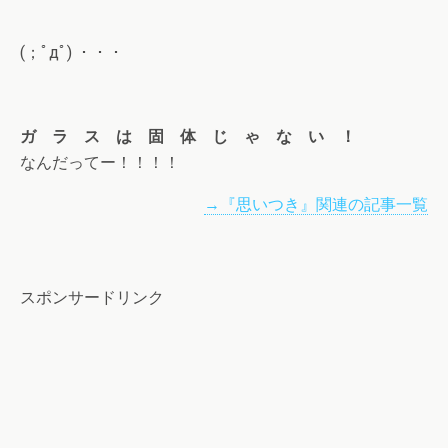
(；ﾟдﾟ) ・・・
ガ ラ ス は 固 体 じ ゃ な い ！
なんだってー！！！！
→『思いつき』関連の記事一覧
スポンサードリンク