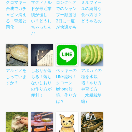
クロマキー
マクドナル
ロングヘア
ミルフィー
合成でガチ
ドが最近業
でのシャン
ユの綺麗な
ャピン消え
績が怪し
プー頻度は
食べ方は？
る！背景と
い？どうし
2日に一度
どうやるの
同化
ちゃったん
が快適かも
だ
アルビノを
しおりが落
ベッキーの
アボカドの
しっていま
ちる！落ち
LINE流出！
種を水栽
すか？
ないしおり
クローン
培！やり方
の作り方が
iphone対
や育て方
便利！
策、作り方
（水耕栽培
は？
編）