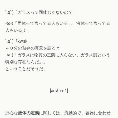
ﾟдﾟ)「ガラスって固体じゃないの？」
-ω-)「固体って言ってる人もいるし、液体って言ってる
人もいるよ」
ﾟдﾟ)「kwsk」
４０分の熱弁の真意を語ると
-ω-)「ガラスは物質の三態に入らない、ガラス態という
特別な存在なんだよ」
ということだそうだ。
[ad#co-1]
肝心な
液体の定義
に関しては、流動的で、容器に合わせ