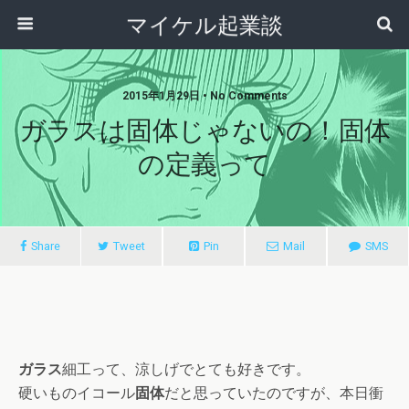
マイケル起業談
2015年1月29日 • No Comments
ガラスは固体じゃないの！固体
の定義って
Share
Tweet
Pin
Mail
SMS
ガラス
細工って、涼しげでとても好きです。
硬いものイコール
固体
だと思っていたのですが、本日衝