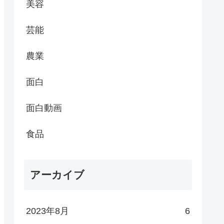
美容
芸能
農業
面白
面白動画
食品
アーカイブ
2023年8月
6