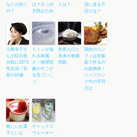
なにが効く
は？引っ付
トは？
頂に送る方
の？
き防止ため
法とは？
小林幸子さ
ドミノが崩
世界人口と
鶏肉のコン
んが紅白歌
れる綺麗
未来の食糧
フィは炊飯
合戦に2015
さ！物理現
問題
器で作るの
年出演！衣
象のすごさ
が超簡単！
装や評価
を見ていこ
ジップロッ
う
ク中の手羽
元は
難しいお菓
デトックス
子といえ
ウォーター