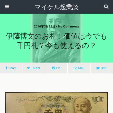
マイケル起業談
2016年3月18日 • No Comments
伊藤博文のお札！価値は今でも
千円札？今も使えるの？
Share
Tweet
Pin
Mail
SMS