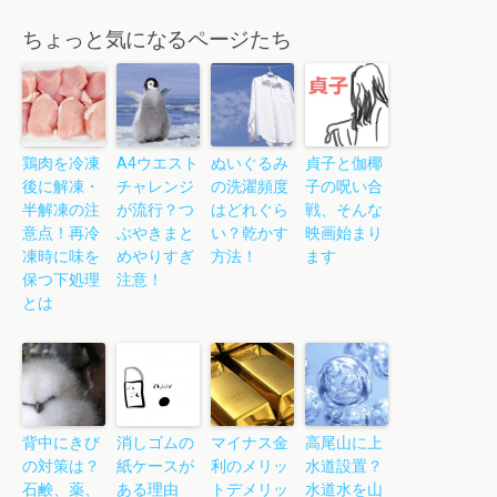
ちょっと気になるページたち
鶏肉を冷凍
A4ウエスト
ぬいぐるみ
貞子と伽椰
後に解凍・
チャレンジ
の洗濯頻度
子の呪い合
半解凍の注
が流行？つ
はどれぐら
戦、そんな
意点！再冷
ぶやきまと
い？乾かす
映画始まり
凍時に味を
めやりすぎ
方法！
ます
保つ下処理
注意！
とは
背中にきび
消しゴムの
マイナス金
高尾山に上
の対策は？
紙ケースが
利のメリッ
水道設置？
石鹸、薬、
ある理由
トデメリッ
水道水を山