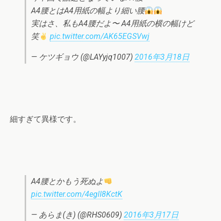
A4腰とはA4用紙の幅より細い腰
実はさ、私もA4腰だよ〜 A4用紙の横の幅けど
笑
pic.twitter.com/AK65EGSVwj
— ケツギョウ (@LAYyjq1007)
2016年3月18日
細すぎて異様です。
A4腰とかもう死ぬよ
pic.twitter.com/4eglI8KctK
— あらま(き) (@RHS0609)
2016年3月17日