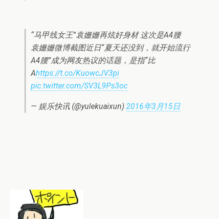
“马甲线女王”袁姗姗再炫好身材 这次是A4腰
袁姗姗微博截图近日“夏天还没到，就开始流行
A4腰”成为网友热议的话题，是指“比
A
https://t.co/KuowcJV3pi
pic.twitter.com/SV3L9Ps3oc
— 娱乐快讯 (@yulekuaixun)
2016年3月15日