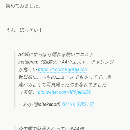
集めてみました。
うん、ほっそい！
A4紙にすっぽり隠れる細いウエスト
Instagramで話題の「A4ウエスト」チャレンジ
が危うい
https://t.co/ABgqQja2sh
数日前にこっちのニュースでもやってて、馬
鹿バカしくて写真撮ったのを忘れてました
（苦笑）
pic.twitter.com/fP9jeiKlD6
— わか (@oitekebori)
2016年3月21日
今中国で話題となっているA4腰