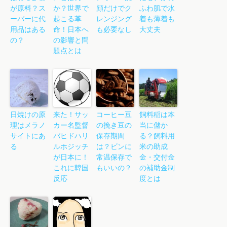
が原料？ス
か？世界で
顔だけでク
ふわ肌で水
ーパーに代
起こる革
レンジング
着も薄着も
用品はある
命！日本へ
も必要なし
大丈夫
の？
の影響と問
題点とは
日焼けの原
来た！サッ
コーヒー豆
飼料稲は本
理はメラノ
カー名監督
の挽き豆の
当に儲か
サイトにあ
バヒドハリ
保存期間
る？飼料用
る
ルホジッチ
は？ビンに
米の助成
が日本に！
常温保存で
金・交付金
これに韓国
もいいの？
の補助金制
反応
度とは