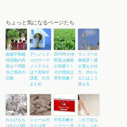
ちょっと気になるページたち
国連平和維
アベノミク
2019年の冬
マンゴーの
持活動の内
スのウーマ
野菜は価格
種発芽！植
容は？問題
ノミクスと
が高騰？！
え替えの仕
点と現在の
は？意味や
その理由は
方、水から
活動
課題、欠点
異常気象？
土にはこう
まとめ
替える
わらびもち
シェールガ
牛乳石鹸オ
これであな
はわらび粉
スとは何
ンリー！洗
たも、ふわ