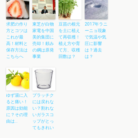
求肥の作り
東芝が白物
豆苗の根元
2017年ラニ
方とコツは
家電を中国
を土に植え
ーニョ現象
これが最
美的集団に
て再収穫！
で気温や気
高！材料と
売却！頼み
植え方や育
圧に影響
保存方法は
の綱は原発
て方、収穫
は？過去
こちらへ
事業
回数は？
は？
ゆず湯に入
プラッチク
ると痛い！
には戻れな
原因は効能
い？割れな
に？その理
いガラスコ
由は…
ップがとっ
てもきれい