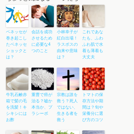
ベネッセが
会話を成功
小林幸子が
これであな
巻き起こし
させるため
紅白出場！
たも、ふわ
たベネッセ
に必要な4
ラスボスの
ふわ肌で水
ショックと
つのこと
由来や意味
着も薄着も
は？
は？
大丈夫
牛乳石鹸赤
重曹で癌が
宗教は誰を
トマトの保
箱で髪の毛
治る？嘘か
救う？死人
存方法や期
を洗髪！キ
本当か、プ
ではない、
間は？旬や
シキシには
ラシーボ
生きる者を
栄養分に選
お酢
救う
び方のコツ