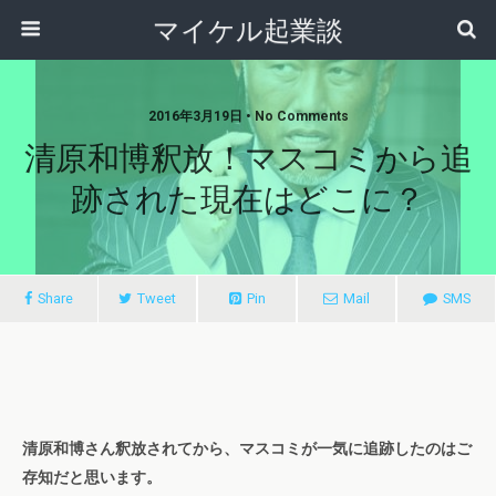
マイケル起業談
2016年3月19日 • No Comments
清原和博釈放！マスコミから追
跡された現在はどこに？
Share
Tweet
Pin
Mail
SMS
清原和博さん釈放されてから、マスコミが一気に追跡したのはご
存知だと思います。