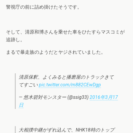
警視庁の前に詰め掛けたそうです。
そして、清原和博さんを乗せた車をひたすらマスコミが
追跡し。
まるで暴走族のようだとヤジされていました。
清原保釈、よくみると播磨屋のトラックきて
てすごい
pic.twitter.com/m882CEwDgp
— 悠木碧対モンスター (@ssig33)
2016年3月17
日
大相撲中継がずれ込んで、NHK18時のトップ