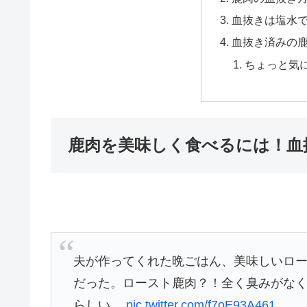
血抜きは塩水
血抜き済みの
ちょっと気
鹿肉を美味しく食べるには！血
夫が作ってくれた晩ごはん、美味しいロ
だった。ロースト鹿肉？！全く臭みがな
らしい…
pic.twitter.com/f7oE93A461