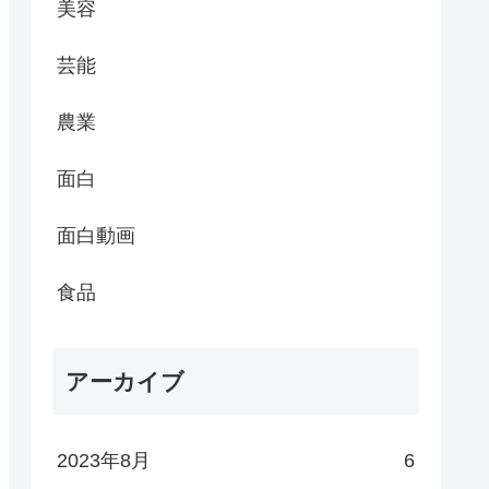
美容
芸能
農業
面白
面白動画
食品
アーカイブ
2023年8月
6