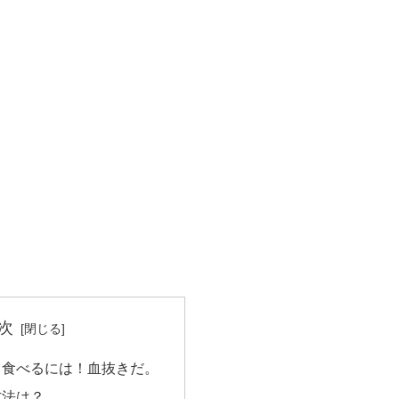
次
く食べるには！血抜きだ。
方法は？