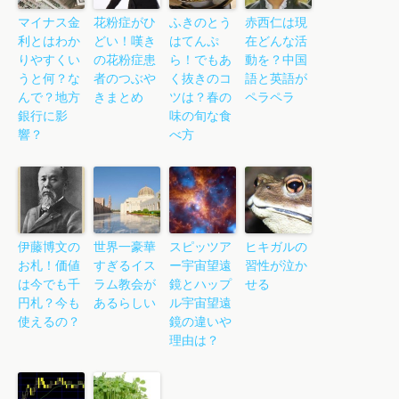
マイナス金
花粉症がひ
ふきのとう
赤西仁は現
利とはわか
どい！嘆き
はてんぷ
在どんな活
りやすくい
の花粉症患
ら！でもあ
動を？中国
うと何？な
者のつぶや
く抜きのコ
語と英語が
んで？地方
きまとめ
ツは？春の
ペラペラ
銀行に影
味の旬な食
響？
べ方
伊藤博文の
世界一豪華
スピッツア
ヒキガルの
お札！価値
すぎるイス
ー宇宙望遠
習性が泣か
は今でも千
ラム教会が
鏡とハップ
せる
円札？今も
あるらしい
ル宇宙望遠
使えるの？
鏡の違いや
理由は？