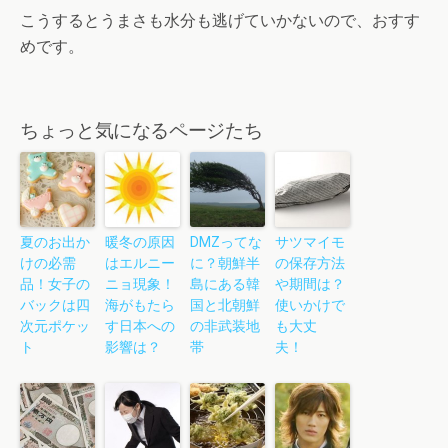
こうするとうまさも水分も逃げていかないので、おすす
めです。
ちょっと気になるページたち
夏のお出か
暖冬の原因
DMZってな
サツマイモ
けの必需
はエルニー
に？朝鮮半
の保存方法
品！女子の
ニョ現象！
島にある韓
や期間は？
バックは四
海がもたら
国と北朝鮮
使いかけで
次元ポケッ
す日本への
の非武装地
も大丈
ト
影響は？
帯
夫！