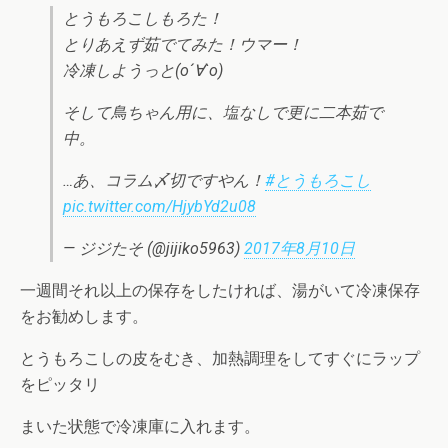
とうもろこしもろた！
とりあえず茹でてみた！ウマー！
冷凍しようっと(о´∀`о)
そして鳥ちゃん用に、塩なしで更に二本茹で
中。
…あ、コラム〆切ですやん！
#とうもろこし
pic.twitter.com/HjybYd2u08
— ジジたそ (@jijiko5963)
2017年8月10日
一週間それ以上の保存をしたければ、湯がいて冷凍保存
をお勧めします。
とうもろこしの皮をむき、加熱調理をしてすぐにラップ
をピッタリ
まいた状態で冷凍庫に入れます。