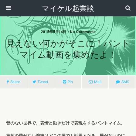
マイケル起業談
2015年5月14日 • No Comments
見えない何かがそこに！パント
マイム動画を集めたよ！
Share
Tweet
Pin
Mail
SMS
音のない世界で、表情と動きだけで表現をするパントマイム。
言葉の壁がない演技はどこの国でも話題となる、壁がないのに