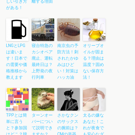
しい引き方
離する理由
がある！
LNGとLPG
寝台特急の
南京虫の予
オリーブオ
は違いま
カシオペア
防方法！刺
イルが固ま
す！日本で
廃止、運転
されたかゆ
る？理由は
の需要や価
最終日は？
みはひど
温度？固め
格推移から
上野発の夜
い！対策は
ない保存方
教えます
行列車
ハッカ油
法！
TPPとは簡
ターンオー
さかなクン
太るの嫌な
単に言う
バーについ
のサックス
あなた！こ
と？参加国
て説明でき
の腕前は？
れが夜食で
はどこ？韓
ますか？
CMの楽器
も安心なダ