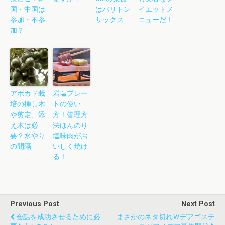
国・中国は
はバリトン
イエットメ
参加・不参
サックス
ニューだ！
加？
アボカド栽
岩塩プレー
培の挿し木
トの使い
や剪定、添
方！管理方
え木は必
法ほんのり
要？水やり
塩味肉がお
の間隔
いしく焼け
る！
Previous Post
Next Post
会話を成功させるために必
まさかのネタ切れｗデアゴステ