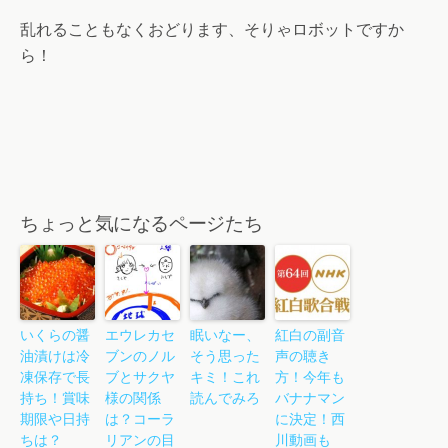
乱れることもなくおどります、そりゃロボットですか
ら！
ちょっと気になるページたち
いくらの醤
エウレカセ
眠いなー、
紅白の副音
油漬けは冷
ブンのノル
そう思った
声の聴き
凍保存で長
ブとサクヤ
キミ！これ
方！今年も
持ち！賞味
様の関係
読んでみろ
バナナマン
期限や日持
は？コーラ
に決定！西
ちは？
リアンの目
川動画も