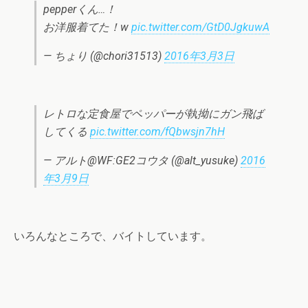
pepperくん…！
お洋服着てた！w
pic.twitter.com/GtD0JgkuwA
— ちょり (@chori31513)
2016年3月3日
レトロな定食屋でペッパーが執拗にガン飛ば
してくる
pic.twitter.com/fQbwsjn7hH
— アルト@WF:GE2コウタ (@alt_yusuke)
2016
年3月9日
いろんなところで、バイトしています。