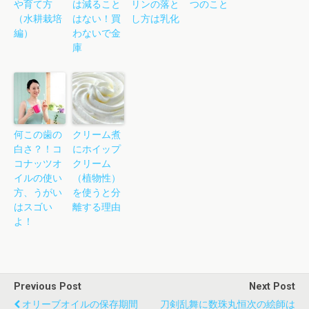
や育て方
は減ること
リンの落と
つのこと
（水耕栽培
はない！買
し方は乳化
編）
わないで金
庫
何この歯の
クリーム煮
白さ？！コ
にホイップ
コナッツオ
クリーム
イルの使い
（植物性）
方、うがい
を使うと分
はスゴい
離する理由
よ！
Previous Post
Next Post
オリーブオイルの保存期間
刀剣乱舞に数珠丸恒次の絵師は