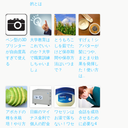
的とは
ペン型の3D
大学教育は
とうもろこ
すげぇ！シ
プリンター
これでいい
しを茹でた
アバターが
が自由度高
のか？大学
けど保存期
髪につや、
すぎて使え
で職業訓練
間や保存方
まとまり効
る
しちゃいま
法はいつま
果を発揮し
しょ
で？
た！使い方
は…
アボカドの
日銀のマイ
ワセリンは
会話を成功
種を水栽
ナス金利で
お湯で落ち
させるため
培！やり方
個人の貯金
ない！ワセ
に必要な4