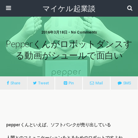
マイケル起業談
2016年3月18日 • No Comments
Pepperくんがロボットダンスす
る動画がシュールで面白い
Share
Tweet
Pin
Mail
SMS
pepperくんといえば、ソフトバンクが売り出している
人間とのコミュニケーションをとるためのロボットですよね。