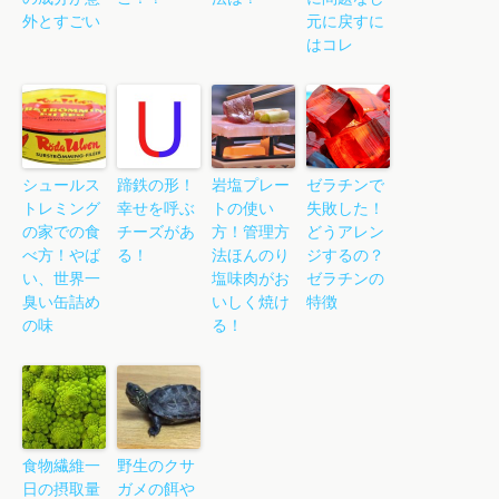
外とすごい
元に戻すに
はコレ
シュールス
蹄鉄の形！
岩塩プレー
ゼラチンで
トレミング
幸せを呼ぶ
トの使い
失敗した！
の家での食
チーズがあ
方！管理方
どうアレン
べ方！やば
る！
法ほんのり
ジするの？
い、世界一
塩味肉がお
ゼラチンの
臭い缶詰め
いしく焼け
特徴
の味
る！
食物繊維一
野生のクサ
日の摂取量
ガメの餌や