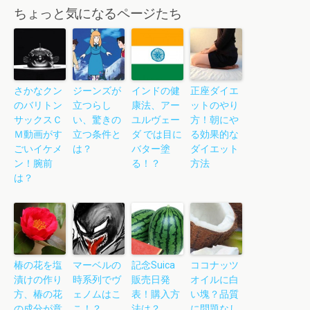
ちょっと気になるページたち
さかなクン
ジーンズが
インドの健
正座ダイエ
のバリトン
立つらし
康法、アー
ットのやり
サックスＣ
い、驚きの
ユルヴェー
方！朝にや
Ｍ動画がす
立つ条件と
ダ では目に
る効果的な
ごいイケメ
は？
バター塗
ダイエット
ン！腕前
る！？
方法
は？
椿の花を塩
マーベルの
記念Suica
ココナッツ
漬けの作り
時系列でヴ
販売日発
オイルに白
方、椿の花
ェノムはこ
表！購入方
い塊？品質
の成分が意
こ！？
法は？
に問題なし