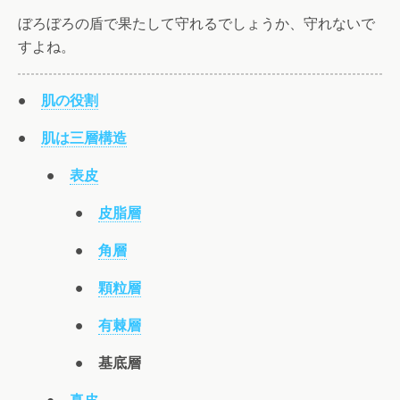
ぼろぼろの盾で果たして守れるでしょうか、守れないで
すよね。
●
肌の役割
●
肌は三層構造
●
表皮
●
皮脂層
●
角層
●
顆粒層
●
有棘層
●
基底層