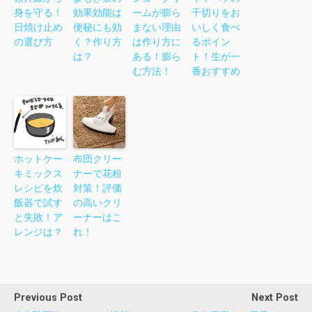
身を守る！
効果効能は
ームが膨ら
千切りをお
日焼け止め
便秘にも効
まない理由
いしく食べ
の選び方
く？作り方
は作り方に
るポイン
は？
ある！膨ら
ト！生が一
む方法！
番おすすめ
ホットケー
布団クリー
キミックス
ナーで花粉
レシピを炊
対策！評価
飯器で試す
の高いクリ
と失敗！ア
ーナーはこ
レンジは？
れ！
Previous Post
Next Post