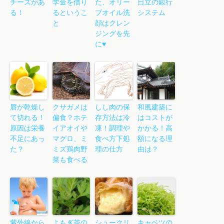
チーズがあ
学金を借り
た、オリー
日立の銀行
る！
るというこ
ブオイル洗
システム
と
顔はクレン
ジングを先
に♥
唇が乾燥し
クサガメは
しし肉の保
和風建築に
て切れる！
偏食？ホテ
存方法は冷
はコストが
原因は栄養
イアオイや
凍！調理や
かかる！高
不足にあっ
マグロ、ミ
食べ方下処
額になる理
た？
ミズ鶏肉野
理の仕方
由は？
菜も食べる
紫外線から
よもぎ茶の
シュークリ
キャベツの