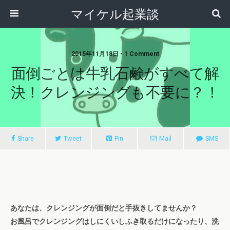
マイケル起業談
2015年11月18日 • 1 Comment
面倒ごとは牛乳石鹸がすべて解
決！クレンジングも不要に？！
Share
Tweet
Pin
Mail
SMS
あなたは、クレンジングが面倒だと手抜きしてませんか？
お風呂でクレンジングはしにくいしふき取るだけになったり、洗