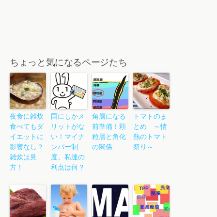
ちょっと気になるページたち
夜食に雑炊
国にしかメ
角層になる
トマトのま
食べてもダ
リットがな
前準備！顆
とめ ～情
イエットに
い！マイナ
粒層と角化
熱のトマト
影響なし？
ンバー制
の関係
祭り～
雑炊は見
度、私達の
方！
利点は何？