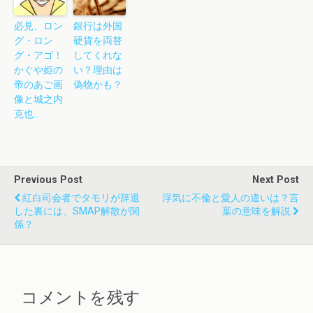
必見、ロン
銀行は外国
グ・ロン
硬貨を両替
グ・アゴ！
してくれな
かぐや姫の
い？理由は
帝のあご画
偽物かも？
像と城之内
克也…
Previous Post
Next Post
紅白司会者でタモリが辞退
浮気に不倫と愛人の違いは？言
した裏には、SMAP解散が関
葉の意味を解説
係？
コメントを残す