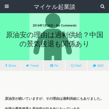
マイケル起業談
2016年1月26日 • No Comments
原油安の理由は過剰供給？中国
の景気後退も関係あり
Share
Tweet
Pin
Mail
SMS
原油安が続いていますが、その理由は過剰供給にもありました。
中国の景気後退も原油安の引き金になっています。