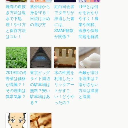
鹿肉の血抜
紫外線から
紅白司会者
TPPとは何
き方法は塩
身を守る！
でタモリが
かをわかり
水で下処
日焼け止め
辞退した裏
やすく！農
理！やり方
の選び方
には、
業や関税、
と保存方法
SMAP解散
医療や保険
はコレ！
が関係？
問題を解説
2019年の冬
東京ビッグ
木の性質を
石鹸が溶け
野菜は価格
サイト周辺
利用したト
る理由は？
が高騰？！
の駐車場は
リックアー
溶かさない
その理由は
無料？安い
トがすご
方法は温度
異常気象？
駐車場はあ
い！どうや
と湿度
る？
ったの？