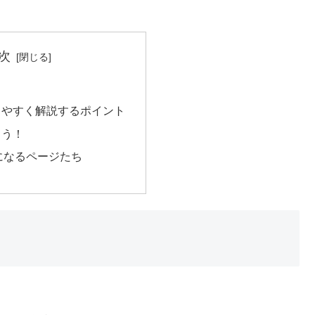
次
りやすく解説するポイント
こう！
になるページたち
」