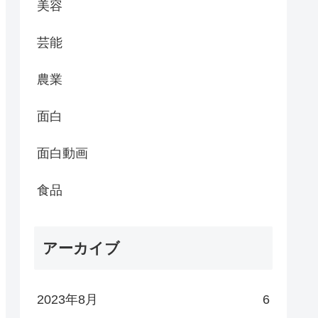
美容
芸能
農業
面白
面白動画
食品
アーカイブ
2023年8月
6