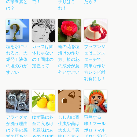
の栄養素と
で！
手順はこ
たら？
は？
れ！
塩を水にい
ガラスは固
椿の花を塩
ブラマンジ
れると、大
体じゃない
漬けの作り
ェはコンス
爆発！液体
の！固体の
方、椿の花
ターチで、
の塩の力が
定義って
の成分が意
簡単な作り
すごい
外とすごい
方レシピ離
乳食にも！
アライグマ
ゆず湯は冬
しし肉に寄
飛翔する
が洗う理由
至に入るけ
生虫や菌は
味！マール
は？手の感
ど意味はあ
大丈夫？美
ボロ（マル
覚で餌をと
るの？ゆず
味しく食べ
ボロ）2015