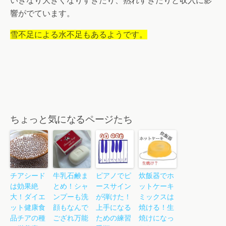
いきなり大きくなりすぎたり、熟れすぎたりと収入に影
響がでています。
雪不足による水不足もあるようです。
ちょっと気になるページたち
チアシード
牛乳石鹸ま
ピアノでピ
炊飯器でホ
は効果絶
とめ！シャ
ースサイン
ットケーキ
大！ダイエ
ンプーも洗
が弾けた！
ミックスは
ット健康食
顔もなんで
上手になる
焼ける！生
品チアの種
ござれ万能
ための練習
焼けになっ