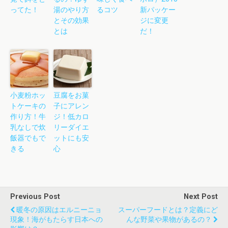
ってた！
湯のやり方
るコツ
新パッケー
とその効果
ジに変更
とは
だ！
小麦粉ホッ
豆腐をお菓
トケーキの
子にアレン
作り方！牛
ジ！低カロ
乳なしで炊
リーダイエ
飯器でもで
ットにも安
きる
心
Previous Post
Next Post
暖冬の原因はエルニーニョ
スーパーフードとは？定義にど
現象！海がもたらす日本への
んな野菜や果物があるの？