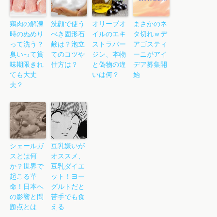
鶏肉の解凍
洗顔で使う
オリーブオ
まさかのネ
時のぬめり
べき固形石
イルのエキ
タ切れｗデ
って洗う？
鹸は？泡立
ストラバー
アゴスティ
臭いって賞
てのコツや
ジン、本物
ーニがアイ
味期限きれ
仕方は？
と偽物の違
デア募集開
ても大丈
いは何？
始
夫？
シェールガ
豆乳嫌いが
スとは何
オススメ、
か？世界で
豆乳ダイエ
起こる革
ット！ヨー
命！日本へ
グルトだと
の影響と問
苦手でも食
題点とは
える