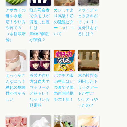
アボカドの
紅白司会者
カシミヤよ
アライグマ
種を水栽
でタモリが
り高級！幻
とタヌキが
培！やり方
辞退した裏
の繊維ビク
そっくり！
や育て方
には、
ーニャにつ
見分けをす
（水耕栽培
SMAP解散
いて
るには？
編）
が関係？
えっうそこ
涙袋の作り
ポテチの販
木の性質を
んなにも？
方は自力で
売中止はい
利用したト
糖化の危険
マッサージ
つまで？販
リックアー
性がおそろ
と筋トレ！
売再開時期
トがすご
しい
ワセリンも
を大予想！
い！どうや
効果的
ったの？