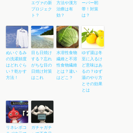
エヴァの新
方法や漢方
ーパー靭
プロジェク
治療は有
帯！対策
ト？
効？
は？
ぬいぐるみ
目も日焼け
水溶性食物
ゆず湯は冬
の洗濯頻度
する？忘れ
繊維と不溶
至に入るけ
はどれぐら
がちな目の
性食物繊維
ど意味はあ
い？乾かす
日焼け対策
とは？違い
るの？ゆず
方法！
はこれ
はどこ？
湯のやり方
とその効果
とは
リネレボコ
ガチャガチ