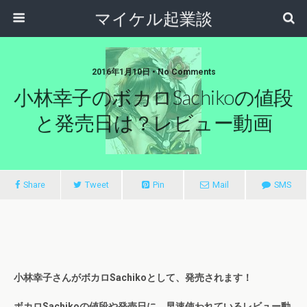
マイケル起業談
2016年1月10日 • No Comments
小林幸子のボカロSachikoの値段
と発売日は？レビュー動画
Share
Tweet
Pin
Mail
SMS
小林幸子さんがボカロSachikoとして、発売されます！
ボカロSachikoの値段や発売日に、早速使われているレビュー動