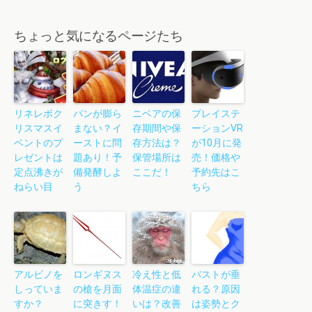
ちょっと気になるページたち
リネレボク
パンが膨ら
ニベアの保
プレイステ
リスマスイ
まない？イ
存期間や保
ーションVR
ベントのプ
ーストに問
存方法は？
が10月に発
レゼントは
題あり！予
保管場所は
売！価格や
定点沸きが
備発酵しよ
ここだ！
予約先はこ
ねらい目
う
ちら
アルビノを
ロンギヌス
冷え性と低
バストが垂
しっていま
の槍を月面
体温症の違
れる？原因
すか？
に突きす！
いは？改善
は姿勢とク