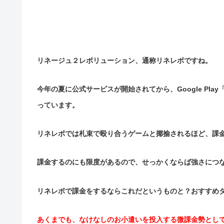
リネージュ２レボリューション、通称リネレボですね。
今年の夏に公式サービスが開始されてから、Google Pla
っています。
リネレボでは札束で殴り合うゲームと揶揄されるほど、課
課金するのにも限度があるので、せっかくならば強さにつ
リネレボで課金をするならこれだというものと？おすすめ
あくまでも、なけなしのお小遣いを投入する微課金勢とし