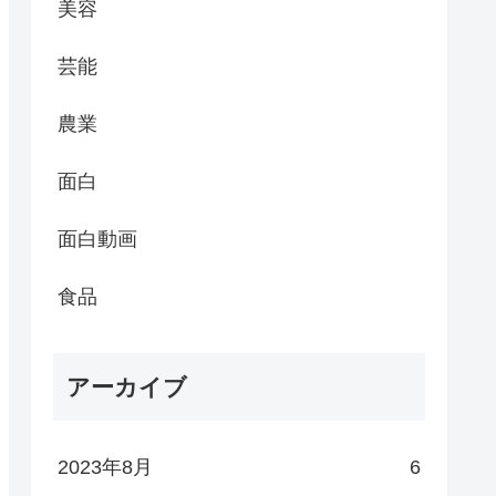
美容
芸能
農業
面白
面白動画
食品
アーカイブ
2023年8月
6