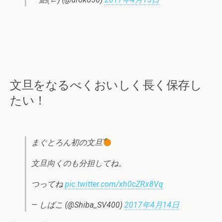
文旦をなるべくおいしく長く保存し
たい！
まぐとろん初の文旦
文旦向くのも分担してね。
つってね
pic.twitter.com/xh0cZRx8Vq
— しばこ (@Shiba_SV400)
2017年4月14日