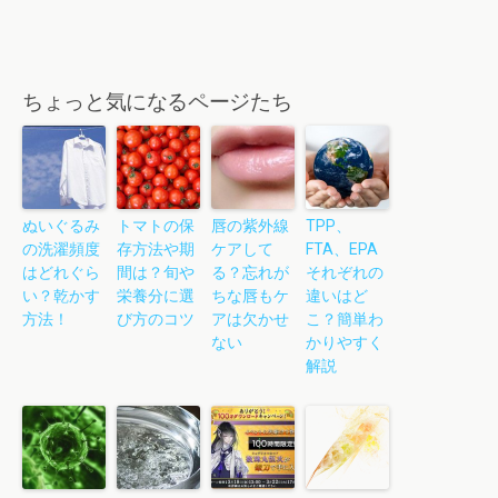
ちょっと気になるページたち
ぬいぐるみ
トマトの保
唇の紫外線
TPP、
の洗濯頻度
存方法や期
ケアして
FTA、EPA
はどれぐら
間は？旬や
る？忘れが
それぞれの
い？乾かす
栄養分に選
ちな唇もケ
違いはど
方法！
び方のコツ
アは欠かせ
こ？簡単わ
ない
かりやすく
解説