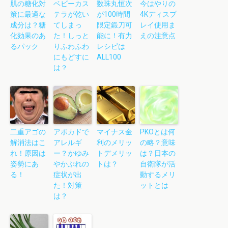
肌の糖化対
ベビーカス
数珠丸恒次
今はやりの
策に最適な
テラが乾い
が100時間
4Kディスプ
成分は？糖
てしまっ
限定鍛刀可
レイ使用ま
化効果のあ
た！しっと
能に！有力
えの注意点
るパック
りふわふわ
レシピは
にもどすに
ALL100
は？
二重アゴの
アボカドで
マイナス金
PKOとは何
解消法はこ
アレルギ
利のメリッ
の略？意味
れ！原因は
ー？かゆみ
トデメリッ
は？日本の
姿勢にあ
やかぶれの
トは？
自衛隊が活
る！
症状が出
動するメリ
た！対策
ットとは
は？