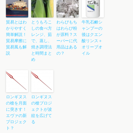
貿易とはわ
とうもろこ
わらびもち
牛乳石鹸シ
かりやすく
しの食べ方
はわらび粉
ャンプーの
簡単解説！
レンジ、茹
が原料？ス
後はクエン
貿易摩擦に
で、蒸し、
ーパーに代
酸リンス＋
貿易風も解
焼き調理法
用品はある
オリーブオ
説
と時間まと
の？
イル
め
ロンギヌス
ロンギヌス
の槍を月面
の槍プロジ
に突きす！
ェクトが波
エヴァの新
紋を広げて
プロジェク
る
ト？