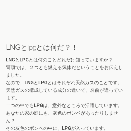
LNG
とlpgとは何だ？！
LNG
と
LPG
とは何のことどれだけ知っていますか？
冒頭では、２つとも燃える気体だということをお伝えし
ました。
なので、
LNG
と
LPG
とはそれぞれ天然ガスのことです。
天然ガスの構成している成分の違いで、名前が違ってい
ます。
二つの中でも
LPG
は、意外なところで活躍しています。
あなたの家の庭にも、灰色のボンベがあったりしませ
ん？
その灰色のボンベの中に、
LPG
が入っています。