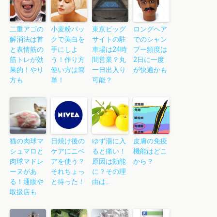
二重アゴの
小麦粉パッ
東京ビッグ
ロングヘア
解消法は首
クで美白を
サイトの駐
でのシャン
と表情筋の
手にしよ
車場は24時
プー頻度は
筋トレが効
う！作り方
間営業？丸
2日に一度
果的！やり
使い方は簡
一日出入り
が快適かも
方も
単！
可能？
猫の肉球マ
日焼け後の
ゆず湯に入
皮膚の免疫
シュマロと
ケアにニベ
ると痛い！
機能はどこ
肉球マドレ
アを使う？
原因は効能
から？
ーヌがあ
それちょっ
に？その理
る！通販や
と待った！
由は…
取扱店も