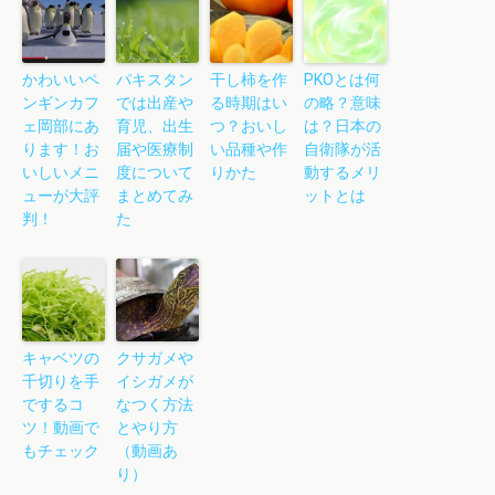
かわいいペ
パキスタン
干し柿を作
PKOとは何
ンギンカフ
では出産や
る時期はい
の略？意味
ェ岡部にあ
育児、出生
つ？おいし
は？日本の
ります！お
届や医療制
い品種や作
自衛隊が活
いしいメニ
度について
りかた
動するメリ
ューが大評
まとめてみ
ットとは
判！
た
キャベツの
クサガメや
千切りを手
イシガメが
でするコ
なつく方法
ツ！動画で
とやり方
もチェック
（動画あ
り）