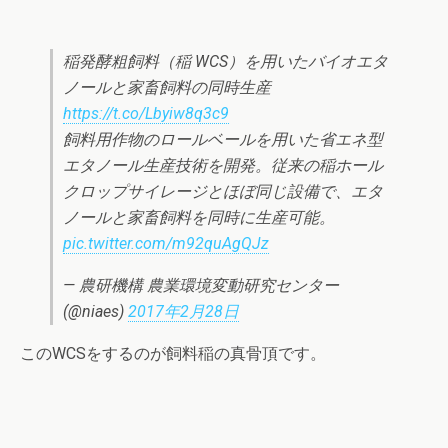
稲発酵粗飼料（稲 WCS）を用いたバイオエタ
ノールと家畜飼料の同時生産
https://t.co/Lbyiw8q3c9
飼料用作物のロールベールを用いた省エネ型
エタノール生産技術を開発。従来の稲ホール
クロップサイレージとほぼ同じ設備で、エタ
ノールと家畜飼料を同時に生産可能。
pic.twitter.com/m92quAgQJz
— 農研機構 農業環境変動研究センター
(@niaes)
2017年2月28日
このWCSをするのが飼料稲の真骨頂です。