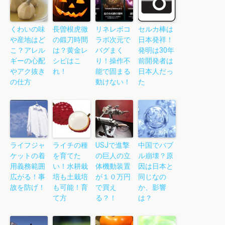
くわいの味
長曽根虎徹
リネレボコ
セルカ棒は
や産地はど
の鍛刀時間
ラボ次元で
日本発祥！
こ？アレル
は？黄金レ
バグまく
発明は30年
ギーの心配
シピはこ
り！操作不
前開発者は
やアク抜き
れ！
能で固まる
日本人だっ
の仕方
動けない！
た
ライフジャ
ライチの種
USJで進撃
中国でバブ
ケットの着
を育てた
の巨人の立
ル崩壊？原
用義務範囲
い！水耕栽
体機動装置
因は日本と
広がる！事
培も土栽培
が１０万円
同じなの
故を防げ！
も可能！育
で買え
か、影響
て方
る？！
は？