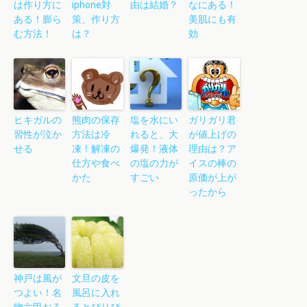
は作り方に
iphone対
由は結婚？
なにある！
ある！膨ら
策、作り方
美肌にも有
む方法！
は？
効
ヒキガルの
熊肉の保存
塩を水にい
ガリガリ君
習性が泣か
方法は冷
れると、大
が値上げの
せる
凍！解凍の
爆発！液体
理由は？ア
仕方や食べ
の塩の力が
イスの棒の
かた
すごい
原価が上が
ったから
神戸は風が
文旦の皮を
つよい！名
風呂に入れ