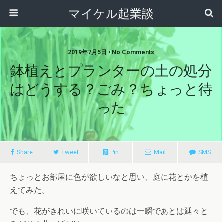
マイケル起業談
2019年7月5日 • No Comments
鉢植えとプランターの土の処分
はどうする？ごみ？ちょっと待
った
Share
Tweet
Pin
Mail
SMS
ちょっとお部屋に色が欲しいなと思い、庭に花とかを植
えてみた。
でも、花がきれいに咲いているのは一瞬であとは延々と