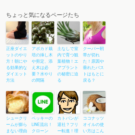
ちょっと気になるページたち
正座ダイエ
アボカド栽
土なしで室
クーパー靭
ットのやり
培の挿し木
内で育つ観
帯が切れ
方！朝にや
や剪定、添
葉植物！エ
た！原因や
る効果的な
え木は必
アプラント
垂れたバス
ダイエット
要？水やり
の秘密に迫
トはもとに
方法
の間隔
る
戻る？
シュークリ
ベッキーの
カトパンが
ココナッツ
ームが膨ら
LINE流出！
退社？フリ
オイルの使
まない理由
クローン
ー転進！理
い方はこん