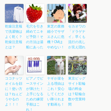
乾燥注意報
毛穴を引き
東芝の業務
セカオワの
で洗濯物は
締めてニキ
縮小でサザ
「ドラゲナ
よく乾く？
ビ予防！そ
エさんに危
イ」早くも
乾燥注意報
の方法は湯
機？CMは
流行の兆し
とは？
船にあった
やめない！
が見え隠れ
ココナッツ
ピアノでピ
ヤギが崖を
東京ビッグ
オイルを顔
ースサイン
上る理由は
サイト駐輪
に！使い方
が弾けた！
これ！安心
場の料金
は？ねぇど
上手になる
してくださ
は？駐輪台
うやるの
ための練習
い降りれま
数や営業時
よ！！！
手順はこ
す動画も！
間
れ！