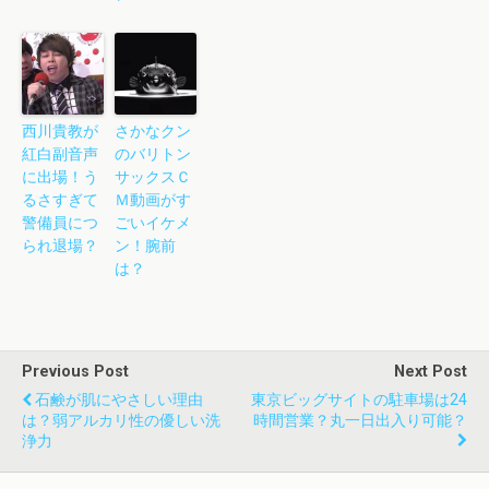
西川貴教が
さかなクン
紅白副音声
のバリトン
に出場！う
サックスＣ
るさすぎて
Ｍ動画がす
警備員につ
ごいイケメ
られ退場？
ン！腕前
は？
Previous Post
Next Post
石鹸が肌にやさしい理由
東京ビッグサイトの駐車場は24
は？弱アルカリ性の優しい洗
時間営業？丸一日出入り可能？
浄力