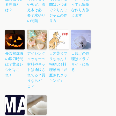
る理由と
や剪定、添
間はいつま
っても簡単
は？
え木は必
で？りんご
な作り方教
要？水やり
ジャムの作
えます
の間隔
り方
長曽根虎徹
アイシング
天才柴犬マ
日焼けの原
の鍛刀時間
クッキーの
リちゃん！
理はメラノ
は？黄金レ
材料やキッ
youtube料
サイトにあ
シピはこ
トは通販さ
理動画「邪
る
れ！
れてる？買
魔されクッ
うならど
キング」
こ？