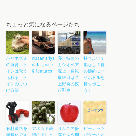
ちょっと気になるページたち
ハリネズミ
nissan ariya
寝台特急の
持ち歩いて
の飼育、ト
detail,price
カシオペア
損なし！夏
イレは覚え
& features
廃止、運転
の節約にマ
られる！ト
最終日は？
イボトルを
イレのしつ
上野発の夜
持ち歩こ
け方法
行列車
う！
有料道路を
アボカド栽
りんごの保
ピーナッツ
無料化でき
培の挿し木
存方法や期
バターのと