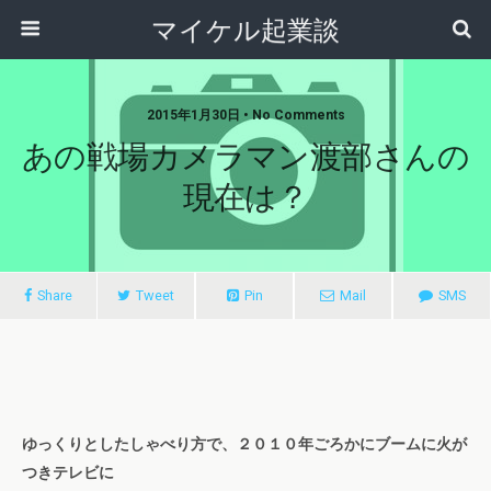
マイケル起業談
2015年1月30日 • No Comments
あの戦場カメラマン渡部さんの
現在は？
Share
Tweet
Pin
Mail
SMS
ゆっくりとしたしゃべり方で、２０１０年ごろかにブームに火が
つきテレビに