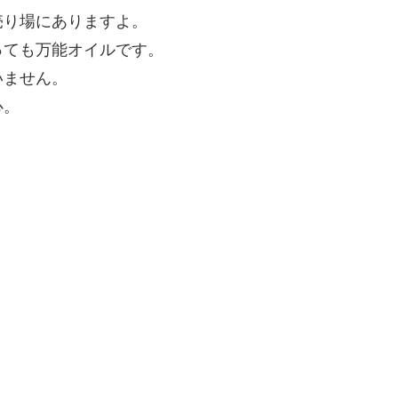
売り場にありますよ。
っても万能オイルです。
いません。
心。