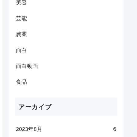
美容
芸能
農業
面白
面白動画
食品
アーカイブ
2023年8月
6