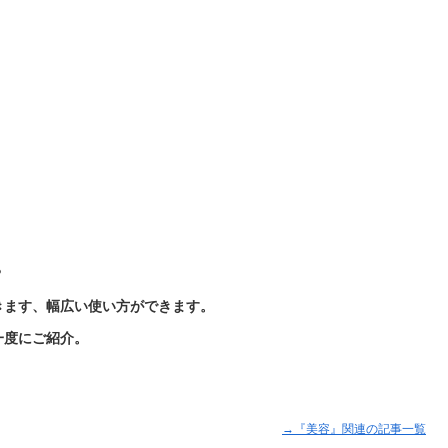
？
きます、幅広い使い方ができます。
一度にご紹介。
→『美容』関連の記事一覧