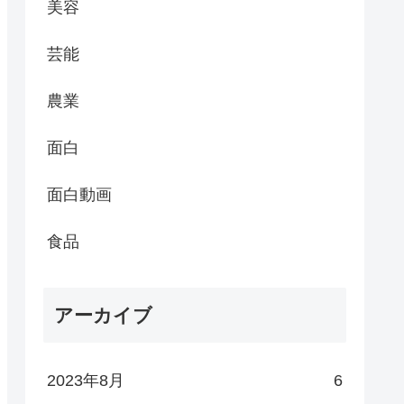
美容
芸能
農業
面白
面白動画
食品
アーカイブ
2023年8月
6