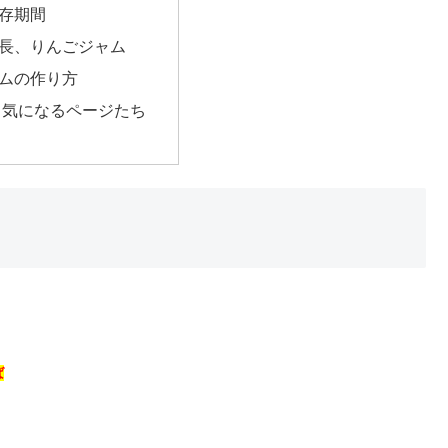
存期間
長、りんごジャム
ムの作り方
と気になるページたち
ば