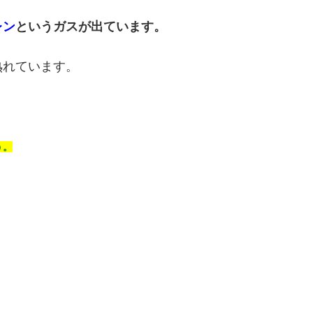
レン
というガスが出ています。
熟れています。
う。