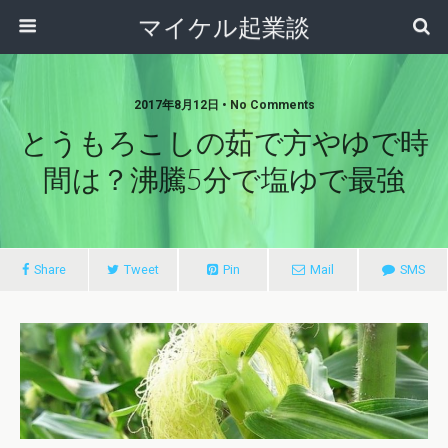
マイケル起業談
2017年8月12日 • No Comments
とうもろこしの茹で方やゆで時
間は？沸騰5分で塩ゆで最強
Share
Tweet
Pin
Mail
SMS