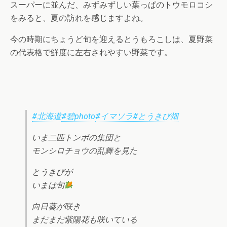
スーパーに並んだ、みずみずしい葉っぱのトウモロコシ
をみると、夏の訪れを感じますよね。
今の時期にちょうど旬を迎えるとうもろこしは、夏野菜
の代表格で鮮度に左右されやすい野菜です。
#北海道
#碧photo
#イマソラ
#とうきび畑
いま二匹トンボの集団と
モンシロチョウの乱舞を見た
とうきびが
いまは旬
向日葵が咲き
まだまだ紫陽花も咲いている