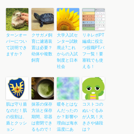
ターンオー
クサガメ飼
大学入試セ
リネレボPT
バーについ
育に濾過装
ンター試験
編成に役立
て説明でき
置は必要？
廃止?これ
つ役職PTバ
ますか？
幼体や複数
からの入試
フ一覧！要
飼育
制度と日本
塞戦でも使
社会
える！
肌は守り盾
抹茶の保存
暖冬とはな
コストコの
なのだ！肌
方法と保存
んだったの
ぬいぐるみ
の役割は、
期間、容器
か？影響や
が人気！大
盾とクッシ
は密閉でき
理由は海水
きさや値段
ョン
るもので！
温度にあ
は？