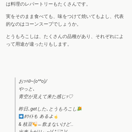
は料理のレパートリーもたくさんです。
実をそのまま食べても、味をつけて焼いてもよし、代表
的なのはコーンスープでしょうか。
とうもろこしは、たくさんの品種があり、それぞれによ
って用途が違ったりもします。
おｯﾊﾛ~(o^^o)/
やっと､
青空が見えて来た感じｯ♡
昨日､getした､とうもろこし
ﾎﾜｲﾄも あるよ
& 枝豆
←飲まないけど…
出来上がりぃ~\( °▽° )/