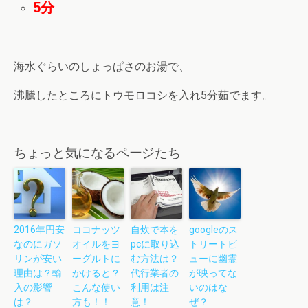
5分
海水ぐらいのしょっぱさのお湯で、
沸騰したところにトウモロコシを入れ5分茹でます。
ちょっと気になるページたち
2016年円安
ココナッツ
自炊で本を
googleのス
なのにガソ
オイルをヨ
pcに取り込
トリートビ
リンが安い
ーグルトに
む方法は？
ューに幽霊
理由は？輸
かけると？
代行業者の
が映ってな
入の影響
こんな使い
利用は注
いのはな
は？
方も！！
意！
ぜ？