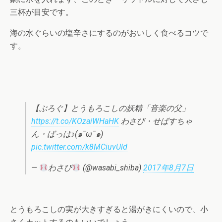
三杯が目安です。
海の水ぐらいの塩辛さにするのがおいしく食べるコツで
す。
【ぶろぐ】とうもろこしの妖精「音楽の父」
https://t.co/KOzaiWHaHK
わさび・せばすちゃ
ん・ばっは♪(๑¯ω¯๑)
pic.twitter.com/k8MCiuvUld
—
わさび
(@wasabi_shiba)
2017年8月7日
とうもろこしの実が大きすぎると湯がきにくいので、小