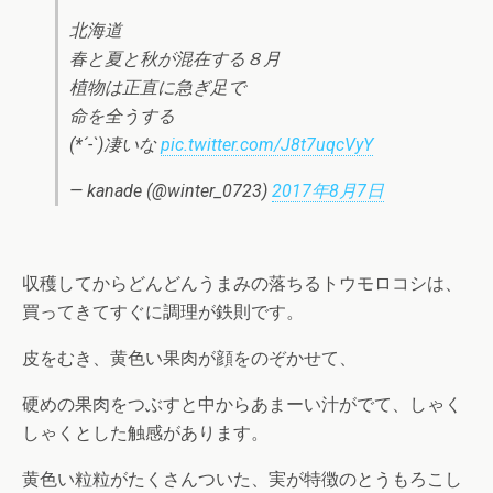
北海道
春と夏と秋が混在する８月
植物は正直に急ぎ足で
命を全うする
(*´-`)凄いな
pic.twitter.com/J8t7uqcVyY
— kanade (@winter_0723)
2017年8月7日
収穫してからどんどんうまみの落ちるトウモロコシは、
買ってきてすぐに調理が鉄則です。
皮をむき、黄色い果肉が顔をのぞかせて、
硬めの果肉をつぶすと中からあまーい汁がでて、しゃく
しゃくとした触感があります。
黄色い粒粒がたくさんついた、実が特徴のとうもろこし