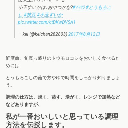
小玉すいかは､おやつかな?
#ｲﾏｿﾗ
#とうもろこ
し
#枝豆
#小玉すいか
pic.twitter.com/ctDKwDVSA1
— kei (@keichan282803)
2017年8月12日
鮮度命、旬真っ盛りのトウモロコシをおいしく食べるた
めには
とうもろこしの茹で方やゆで時間をしっかり知りましょ
う。
調理の仕方は、焼く、蒸す、湯がく、レンジで加熱など
などありますが、
私が一番おいしいと思っている調理
方法を伝授します。