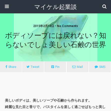
マイケル起業談
2015年2月10日 • No Comments
ボディソープには戻れない？知
らないでしょ美しい石鹸の世界
Share
Tweet
Pin
Mail
SMS
美しいボディは、美しいソープや石鹸から作られます。
綺麗な見た目と香りで、バスタイムを楽しく過ごせばもっと美し