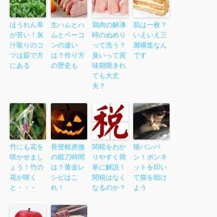
ほうれん草
生ハムとハ
鶏肉の解凍
肌は一枚？
が苦い！灰
ムとベーコ
時のぬめり
いえいえ三
汁取りのコ
ンの違い
って洗う？
層構造なん
ツは茹で方
は？作り方
臭いって賞
です
にある
の歴史も
味期限きれ
ても大丈
夫？
竹にも花を
長曽根虎徹
関税をわか
猫バンバ
咲かせまし
の鍛刀時間
りやすく簡
ン！ボンネ
ょう！竹の
は？黄金レ
単に解説！
ットを叩い
花が咲く
シピはこ
関税はなく
て猫を助け
と・・・
れ！
なるのか？
よう