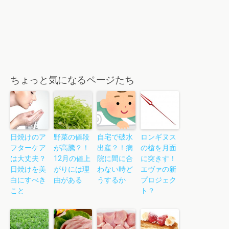
ちょっと気になるページたち
日焼けのア
野菜の値段
自宅で破水
ロンギヌス
フターケア
が高騰？！
出産？！病
の槍を月面
は大丈夫？
12月の値上
院に間に合
に突きす！
日焼けを美
がりには理
わない時ど
エヴァの新
白にすべき
由がある
うするか
プロジェク
こと
ト？