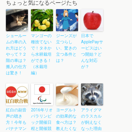
ちょっと気になるページたち
ショールー
マンゴーの
ジーンズが
日本で
ムの車の入
種捨てない
立つらし
ApplePayサ
れ方はどう
で！タネか
い、驚きの
ービスはい
やって？２
ら水耕栽培
立つ条件と
つ開始？ど
階の車は？
ができる！
は？
んな対応
搬入の仕方
（水栽培
が？
は驚き！
編）
紅白の副音
2016年リオ
ヨーグルト
アライグマ
声の聴き
パラリンピ
の効果的な
のラスカル
方！今年も
ック開催日
食べ方は？
が飼えなく
バナナマン
程と開催競
教えたくな
なった理由