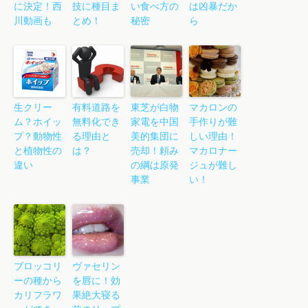
に決定！西
技に種目ま
い食べ方の
は凶暴だか
川動画も
とめ！
秘密
ら
生クリー
有料道路を
東芝が白物
マカロンの
ム？ホイッ
無料化でき
家電を中国
手作りが難
プ？動物性
る理由と
美的集団に
しい理由！
と植物性の
は？
売却！頼み
マカロナー
違い
の綱は原発
ジュが難し
事業
い！
ブロッコリ
ヴァセリン
ーの種から
を唇に！効
カリフラワ
果絶大寝る