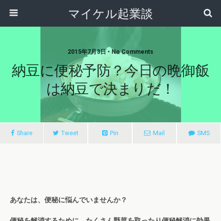
マイケル起業談
2015年7月3日 • No Comments
納豆に便秘予防？今日の晩御飯
は納豆で決まりだ！
Share
Tweet
Pin
Mail
SMS
あなたは、便秘に悩んでいませんか？
便秘を解消するために、たくさん野菜を取ったり便秘解消に効果