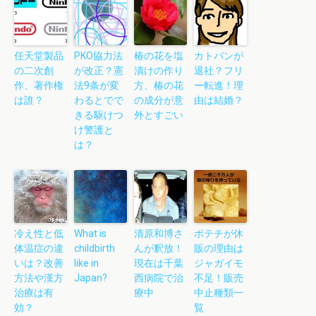
任天堂製品
PKO協力法
椿の花を塩
カトパンが
の二次創
が改正？憲
漬けの作り
退社？フリ
作、著作権
法9条が変
方、椿の花
ー転進！理
は誰？
わるとでで
の成分が意
由は結婚？
きる駆けつ
外とすごい
け警護と
は？
冷え性と低
What is
清原和博さ
ポテチが休
体温症の違
childbirth
んが釈放！
販の理由は
いは？改善
like in
現在は千葉
ジャガイモ
方法や漢方
Japan?
西病院で治
不足！販売
治療は有
療中
中止種類一
効？
覧