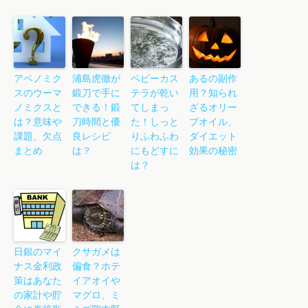
アベノミク
浦島虎徹が
ベビーカス
あるの副作
スのウーマ
鍛刀で手に
テラが乾い
用？知られ
ノミクスと
できる！鍛
てしまっ
ざるオリー
は？意味や
刀時間と優
た！しっと
ブオイル、
課題、欠点
良レシピ
りふわふわ
ダイエット
まとめ
は？
にもどすに
効果の秘密
は？
日銀のマイ
クサガメは
ナス金利政
偏食？ホテ
策はあなた
イアオイや
の家計や貯
マグロ、ミ