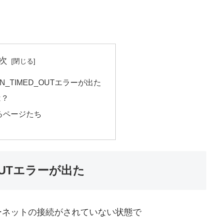
次
ON_TIMED_OUTエラーが出た
は？
るページたち
D_OUTエラーが出た
ンターネットの接続がされていない状態で