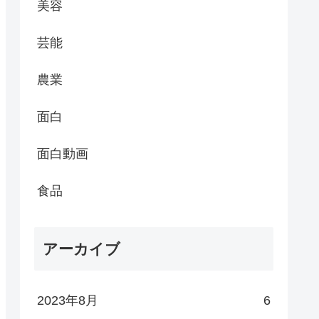
美容
芸能
農業
面白
面白動画
食品
アーカイブ
2023年8月
6