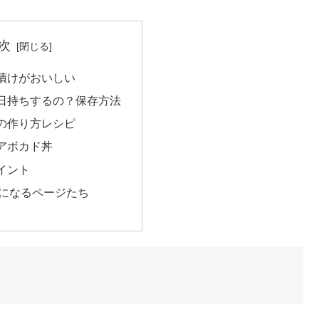
次
漬けがおいしい
日持ちするの？保存方法
の作り方レシピ
アボカド丼
イント
になるページたち