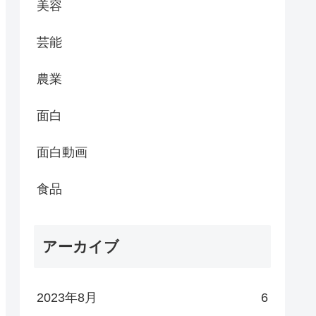
美容
芸能
農業
面白
面白動画
食品
アーカイブ
2023年8月
6