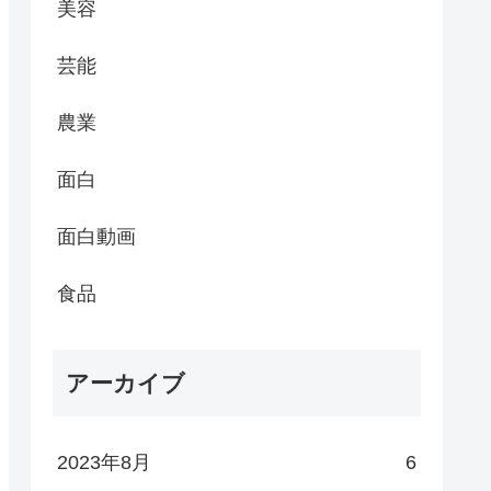
美容
芸能
農業
面白
面白動画
食品
アーカイブ
2023年8月
6