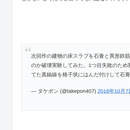
次回作の建物の床スラブを石膏と異形鉄
のか破壊実験してみた。1つ目失敗のため
てた真鍮線を格子状にはんだ付けして石
— タケポン (@takepon407)
2016年10月7