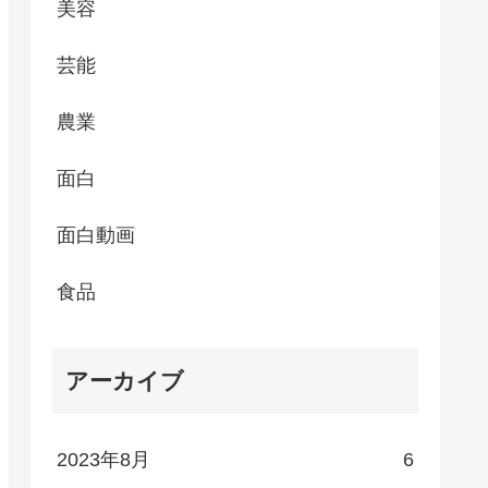
美容
芸能
農業
面白
面白動画
食品
アーカイブ
2023年8月
6