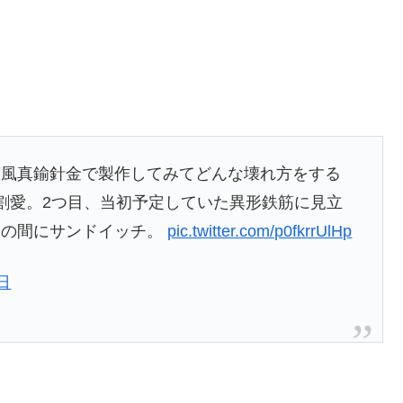
筋風真鍮針金で製作してみてどんな壊れ方をする
割愛。2つ目、当初予定していた異形鉄筋に見立
膏の間にサンドイッチ。
pic.twitter.com/p0fkrrUlHp
日