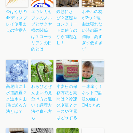
今はやりの
エウレカセ
鉄筋にさ
ホテルの枕
4Kディスプ
ブンのノル
び？基礎や
が2つ？理
レイ使用ま
ブとサクヤ
コンクリー
由は寝れな
えの注意点
様の関係
トに使うの
い時の高さ
は？コーラ
なら問題な
調節！高す
リアンの目
し！
ぎず低すぎ
的とは
ず
高尾山に上
わらびとぜ
小麦粉の保
一味違う！
水道設置？
んまいの見
存方法と期
ネットで話
水道水を山
分け方と違
間は？冷凍
題の面白
頂に送る方
い！調理方
or冷蔵？ケ
CMまとめ
法とは？
法や食べ方
ースや容器
も
はどうする