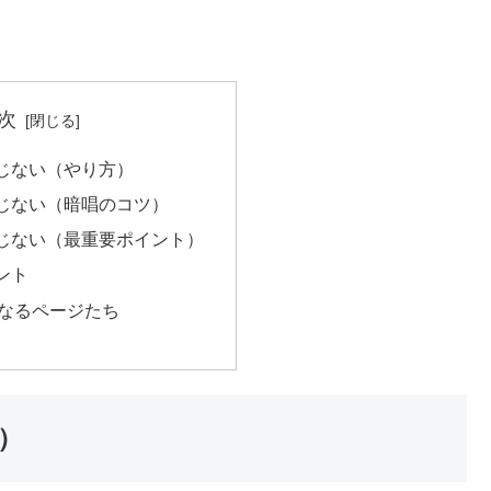
次
じない（やり方）
じない（暗唱のコツ）
じない（最重要ポイント）
ント
なるページたち
）