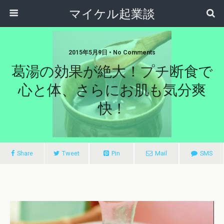
マイケル起業談
2015年5月9日 • No Comments
葛湯の効果が絶大！プチ断食で
心と体、さらにお肌も気分爽
快！
Share
Tweet
Pin
Mail
SMS