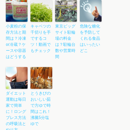
小麦粉の保
キャベツの
東京ビッグ
危険な糖化
存方法と期
千切りを手
サイト駐輪
を予防して
間は？冷凍
でするコ
場の料金
くれる食品
or冷蔵？ケ
ツ！動画で
は？駐輪台
はいったい
ースや容器
もチェック
数や営業時
どこ
はどうする
間
ダイエット
とうきびの
運動は毎日
おいしい茹
家で簡単
で方ゆで時
に！ロング
間はこれ！
ブレス方法
沸騰5分塩
の呼吸法と
ゆで
やり方