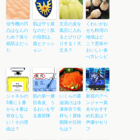
信号機の凹
肌は守り盾
文旦の皮を
くわいがお
凸はなんの
なのだ！肌
風呂に入れ
せち料理の
ため？張り
の役割は、
るとぴりぴ
地域はど
紙防止だっ
盾とクッシ
りする！大
こ？意味や
た
ョン
丈夫？
おいしい食
べ方レシピ
シャネルの
肌の第一層
いくらの醤
新宿のアベ
5番に１番
目表皮、う
油漬けは冷
ンジャー真
から４番は
るおいを守
凍保存で長
名やおすす
存在しな
る盾部隊
持ち！賞味
め礼装は？
い！その理
期限や日持
声優やセリ
由は？
ちは？
フ